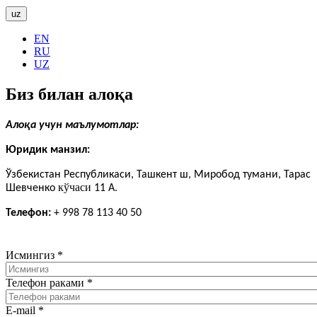
uz
EN
RU
UZ
Биз билан алоқа
Алоқа учун маълумотлар
:
Юридик манзил:
Ўзбекистан Республикаси, Ташкент ш, Миробод тумани, Тарас
кўчаси
Шевченко
11 А.
Телефон:
+ 998 78 113 40 50
Исмингиз
*
Телефон раками
*
E-mail
*