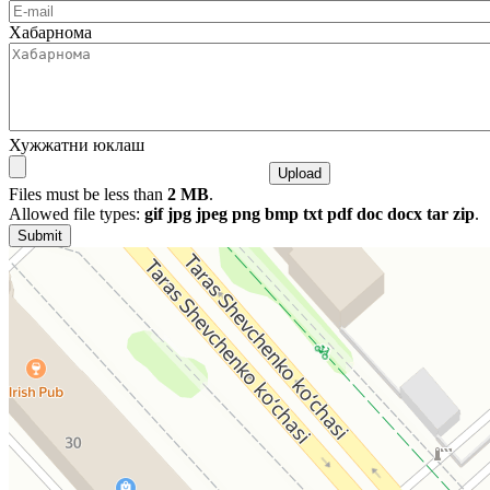
Хабарнома
Хужжатни юклаш
Files must be less than
2 MB
.
Allowed file types:
gif jpg jpeg png bmp txt pdf doc docx tar zip
.