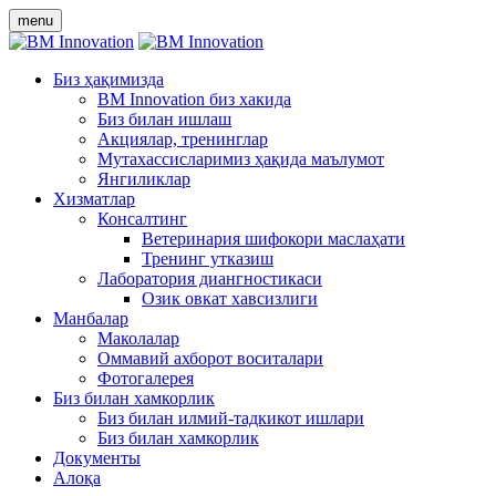
menu
Биз ҳақимизда
BM Innovation биз хакида
Биз билан ишлаш
Акциялар, тренинглар
Мутахассисларимиз ҳақида маълумот
Янгиликлар
Хизматлар
Консалтинг
Ветеринария шифокори маслаҳати
Тренинг утказиш
Лаборатория диангностикаси
Озик овкат хавсизлиги
Манбалар
Маколалар
Оммавий ахборот воситалари
Фотогалерея
Биз билан хамкорлик
Биз билан илмий-тадкикот ишлари
Биз билан хамкорлик
Документы
Алоқа