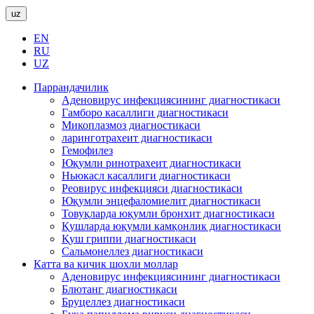
uz
EN
RU
UZ
Паррандачилик
Аденовирус инфекциясининг диагностикаси
Гамборо касаллиги диагностикаси
Микоплазмоз диагностикаси
ларинготрахеит диагностикаси
Гемофилез
Юқумли ринотрахеит диагностикаси
Ньюкасл касаллиги диагностикаси
Реовирус инфекцияси диагностикаси
Юқумли энцефаломиелит диагностикаси
Товуқларда юқумли бронхит диагностикаси
Қушларда юқумли камқонлик диагностикаси
Қуш гриппи диагностикаси
Сальмонеллез диагностикаси
Катта ва кичик шохли моллар
Аденовирус инфекциясининг диагностикаси
Блютанг диагностикаси
Бруцеллез диагностикаси