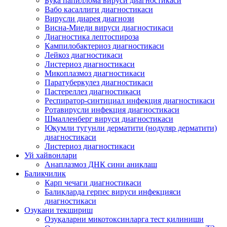
Буқа папиллома вируси диагностикаси
Вабо касаллиги диагностикаси
Вирусли диарея диагнози
Висна-Миеди вируси диагностикаси
Диагностика лептоспироза
Кампилобактериоз диагностикаси
Лейкоз диагностикаси
Листериоз диагностикаси
Микоплазмоз диагностикаси
Паратуберкулез диагностикаси
Пастереллез диагностикаси
Респиратор-синтициал инфекция диагностикаси
Ротавирусли инфекция диагностикаси
Шмалленберг вируси диагностикаси
Юқумли тугунли дерматити (нодуляр дерматити)
диагностикаси
Листериоз диагностикаси
Уй хайвонлари
Анаплазмоз ДНК сини аниқлаш
Баликчилик
Карп чечаги диагностикаси
Балиқларда герпес вируси инфекцияси
диагностикаси
Озукани текшириш
Озуқаларни микотоксинларга тест қилиниши