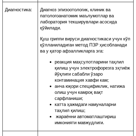
Диагностика:
Диагноз эпизоотологик, клиник ва
патологоанатомик маълумотлар ва
лаборатория текширувлари асосида
қўйилади.
Қуш гриппи вируси диагностикаси учун кўп
қўлланиладиган метод ПЗР ҳисобланади
ва у қатор афзалликларга эга:
реакция маҳсулотларини таҳлил
қилиш учун электрофорезга эҳтиёж
йўқлиги сабабли ўзаро
контаминация хавфи кам;
анча юқори спецификлик, натижа
олиш учун камроқ вақт
сарфланиши;
катта ҳажмдаги намуналарни
таҳлил қилиш;
жараённи автоматлаштириш
имконияти мавжудлиги.