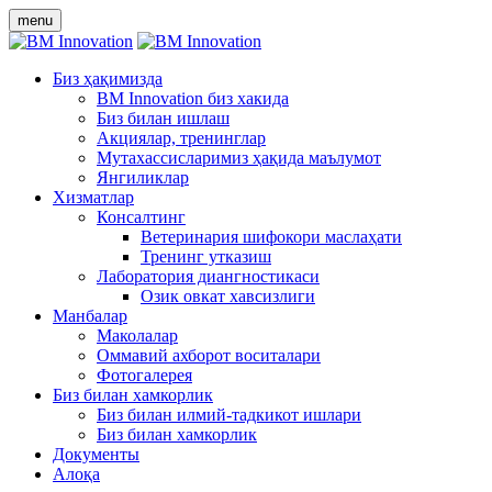
menu
Биз ҳақимизда
BM Innovation биз хакида
Биз билан ишлаш
Акциялар, тренинглар
Мутахассисларимиз ҳақида маълумот
Янгиликлар
Хизматлар
Консалтинг
Ветеринария шифокори маслаҳати
Тренинг утказиш
Лаборатория диангностикаси
Озик овкат хавсизлиги
Манбалар
Маколалар
Оммавий ахборот воситалари
Фотогалерея
Биз билан хамкорлик
Биз билан илмий-тадкикот ишлари
Биз билан хамкорлик
Документы
Алоқа