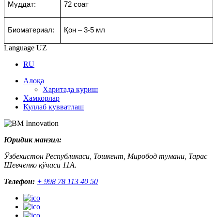
Муддат
:
72
соат
Биоматериал:
Қон
– 3-5 мл
Language
UZ
RU
Алоқа
Харитада куриш
Хамкорлар
Куллаб кувватлаш
Юридик манзил:
Ўзбекистон Республикаси, Тошкент, Миробод тумани, Тарас
Шевченко кўчаси 11А.
Телефон:
+ 998 78 113 40 50