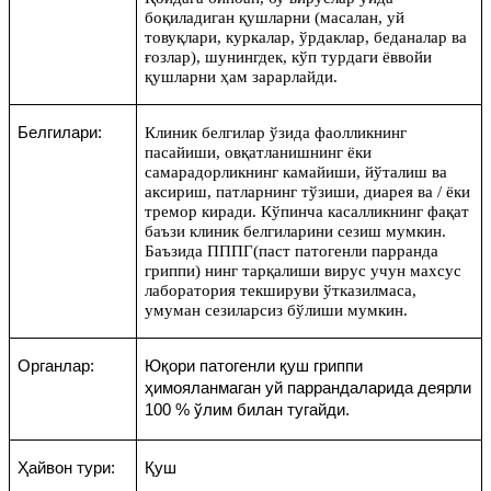
боқиладиган қушларни (масалан, уй
товуқлари, куркалар, ўрдаклар, беданалар ва
ғозлар), шунингдек, кўп турдаги ёввойи
қушларни ҳам зарарлайди.
Белгилари
:
Клиник белгилар ўзида фаолликнинг
пасайиши, овқатланишнинг ёки
самарадорлик
нинг
камайиши,
йў
талиш ва
аксириш, патлар
нинг тўзиши
, диарея ва / ёки
тремор
киради. Кўпинча касалликнинг фақат
баъзи клиник белгиларини сезиш мумкин.
Баъзида
ПППГ
(паст патоген
ли
парранда
гриппи) нинг тарқалиши вирус учун махсус
лаборатория текшируви ўтказилмаса,
умуман сезиларсиз бўлиши мумкин.
Органлар:
Юқори патогенли қуш гриппи
ҳимояланмаган уй паррандаларида деярли
100 % ўлим билан тугайди.
Ҳайвон тури
:
Қуш