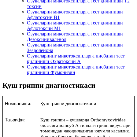
Озуқаларни микотоксинларга тест қилиниши T2
токсин
Озуқаларни микотоксинларга тест қилиниши
Афлатоксин B1
Озуқаларни микотоксинларга тест қилиниши
Афлотоксин М1
Озуқаларни микотоксинларга тест қилиниши
Дезоксиниваленол
Озуқаларни микотоксинларга тест қилиниши
Зеароленона
Озуқаларнинг микотоксинларга нисбатан тест
қилиниши Охратоксин А
Озуқаларнинг микотоксинларга нисбатан тест
қилиниши Фумонизин
Қуш гриппи диагностикаси
Номланиши
:
Қуш
грип
п
и
диагностикаси
Таърифи
:
Қуш гриппи – қушларда
Orthomyxoviridae
оиласига мансуб А типдаги грипп вируслари
томонидан чақириладиган юқумли касаллик.
Қоидага биноан, бу вируслар уйда