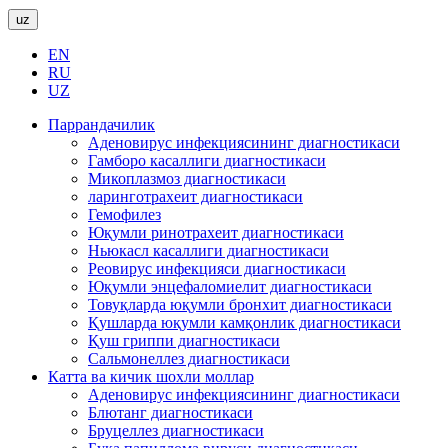
uz
EN
RU
UZ
Паррандачилик
Аденовирус инфекциясининг диагностикаси
Гамборо касаллиги диагностикаси
Микоплазмоз диагностикаси
ларинготрахеит диагностикаси
Гемофилез
Юқумли ринотрахеит диагностикаси
Ньюкасл касаллиги диагностикаси
Реовирус инфекцияси диагностикаси
Юқумли энцефаломиелит диагностикаси
Товуқларда юқумли бронхит диагностикаси
Қушларда юқумли камқонлик диагностикаси
Қуш гриппи диагностикаси
Сальмонеллез диагностикаси
Катта ва кичик шохли моллар
Аденовирус инфекциясининг диагностикаси
Блютанг диагностикаси
Бруцеллез диагностикаси