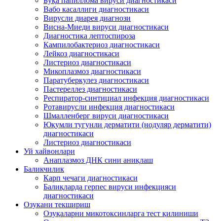
Буқа папиллома вируси диагностикаси
Вабо касаллиги диагностикаси
Вирусли диарея диагнози
Висна-Миеди вируси диагностикаси
Диагностика лептоспироза
Кампилобактериоз диагностикаси
Лейкоз диагностикаси
Листериоз диагностикаси
Микоплазмоз диагностикаси
Паратуберкулез диагностикаси
Пастереллез диагностикаси
Респиратор-синтициал инфекция диагностикаси
Ротавирусли инфекция диагностикаси
Шмалленберг вируси диагностикаси
Юқумли тугунли дерматити (нодуляр дерматити)
диагностикаси
Листериоз диагностикаси
Уй хайвонлари
Анаплазмоз ДНК сини аниқлаш
Баликчилик
Карп чечаги диагностикаси
Балиқларда герпес вируси инфекцияси
диагностикаси
Озукани текшириш
Озуқаларни микотоксинларга тест қилиниши