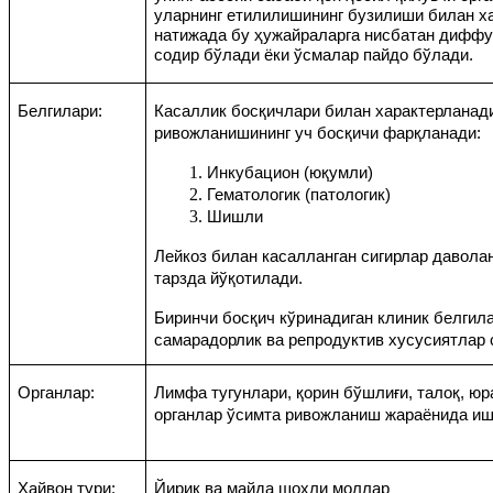
уларнинг етилилишининг бузилиши билан
х
натижада бу ҳужайралар
га нисбатан
диффу
содир бўлади ёки ўсмалар пайдо бўлади.
Белгилари
:
Касаллик босқичлари билан характерланад
ривожланишининг уч босқичи фарқланади:
Инкубацион (юқумли)
Гематологик (патологик)
Шишли
Лейкоз билан касалланган сигирлар давола
тарзда йўқотилади.
Биринчи босқич кўринадиган клиник белгил
самарадорлик ва репродуктив хусусиятлар 
Органлар:
Лимфа тугунлари, қорин бўшлиғи, талоқ, юр
органлар ўсимта
ривожланиш
жараёнида иш
Ҳайвон тури
:
Йирик ва майда шохли моллар