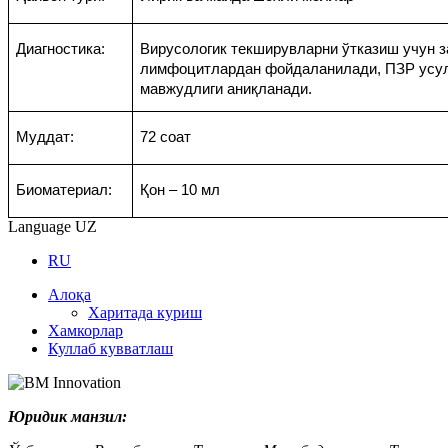
Диагностика:
Вирусологик текширувларни ўтказиш учун з
лимфоцитлардан фойдаланилади, ПЗР усу
мавжудлиги аниқланади.
Муддат
:
72
соат
Биоматериал:
Қон
– 10 мл
Language
UZ
RU
Алоқа
Харитада куриш
Хамкорлар
Куллаб кувватлаш
Юридик манзил: