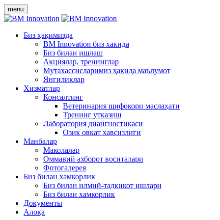
menu
Биз ҳақимизда
BM Innovation биз хакида
Биз билан ишлаш
Акциялар, тренинглар
Мутахассисларимиз ҳақида маълумот
Янгиликлар
Хизматлар
Консалтинг
Ветеринария шифокори маслаҳати
Тренинг утказиш
Лаборатория диангностикаси
Озик овкат хавсизлиги
Манбалар
Маколалар
Оммавий ахборот воситалари
Фотогалерея
Биз билан хамкорлик
Биз билан илмий-тадкикот ишлари
Биз билан хамкорлик
Документы
Алоқа