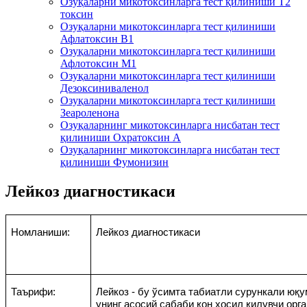
Озуқаларни микотоксинларга тест қилиниши T2
токсин
Озуқаларни микотоксинларга тест қилиниши
Афлатоксин B1
Озуқаларни микотоксинларга тест қилиниши
Афлотоксин М1
Озуқаларни микотоксинларга тест қилиниши
Дезоксиниваленол
Озуқаларни микотоксинларга тест қилиниши
Зеароленона
Озуқаларнинг микотоксинларга нисбатан тест
қилиниши Охратоксин А
Озуқаларнинг микотоксинларга нисбатан тест
қилиниши Фумонизин
Лейкоз диагностикаси
Номланиши
:
Лейкоз диагностика
си
Таърифи
:
Лейкоз - бу ўсимта табиатли сурункали юқу
унинг асосий сабаби қон ҳосил қилувчи орг