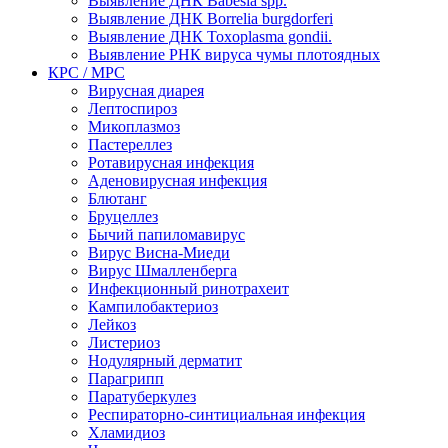
Выявление ДНК Babesia spp.
Выявление ДНК Borrelia burgdorferi
Выявление ДНК Toxoplasma gondii.
Выявление РНК вируса чумы плотоядных
КРС / МРС
Вирусная диарея
Лептоспироз
Микоплазмоз
Пастереллез
Ротавирусная инфекция
Аденовирусная инфекция
Блютанг
Бруцеллез
Бычий папиломавирус
Вирус Висна-Миеди
Вирус Шмалленберга
Инфекционный ринотрахеит
Кампилобактериоз
Лейкоз
Листериоз
Нодулярный дерматит
Парагрипп
Паратуберкулез
Респираторно-синтициальная инфекция
Хламидиоз