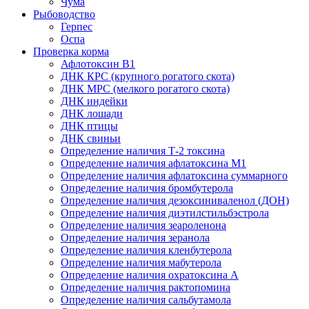
Чума
Рыбоводство
Герпес
Оспа
Проверка корма
Афлотоксин В1
ДНК КРС (крупного рогатого скота)
ДНК МРС (мелкого рогатого скота)
ДНК индейки
ДНК лошади
ДНК птицы
ДНК свиньи
Определение наличия Т-2 токсина
Определение наличия афлатоксина М1
Определение наличия афлатоксина суммарного
Определение наличия бромбутерола
Определение наличия дезоксиниваленол (ДОН)
Определение наличия диэтилстильбэстрола
Определение наличия зеароленона
Определение наличия зеранола
Определение наличия кленбутерола
Определение наличия мабутерола
Определение наличия охратоксина А
Определение наличия рактопомина
Определение наличия сальбутамола