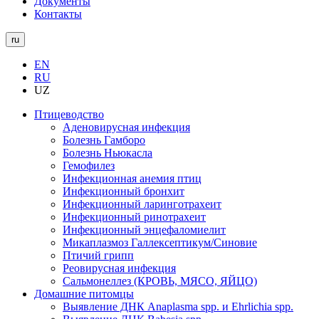
Документы
Контакты
ru
EN
RU
UZ
Птицеводство
Аденовирусная инфекция
Болезнь Гамборо
Болезнь Ньюкасла
Гемофилез
Инфекционная анемия птиц
Инфекционный бронхит
Инфекционный ларинготрахеит
Инфекционный ринотрахеит
Инфекционный энцефаломиелит
Микаплазмоз Галлексептикум/Синовие
Птичий грипп
Реовирусная инфекция
Сальмонеллез (КРОВЬ, МЯСО, ЯЙЦО)
Домашние питомцы
Выявление ДНК Anaplasma spp. и Ehrlichia spp.