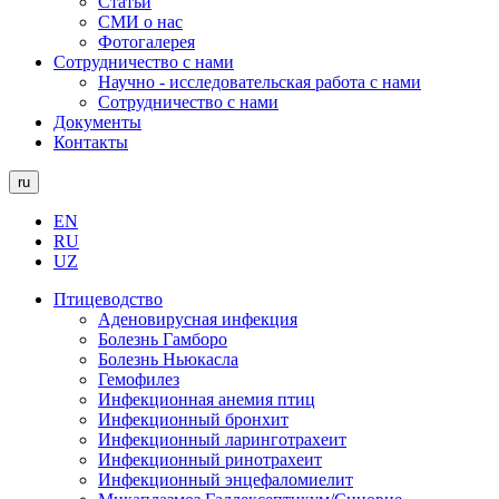
Статьи
СМИ о нас
Фотогалерея
Сотрудничество с нами
Научно - исследовательская работа с нами
Сотрудничество с нами
Документы
Контакты
ru
EN
RU
UZ
Птицеводство
Аденовирусная инфекция
Болезнь Гамборо
Болезнь Ньюкасла
Гемофилез
Инфекционная анемия птиц
Инфекционный бронхит
Инфекционный ларинготрахеит
Инфекционный ринотрахеит
Инфекционный энцефаломиелит