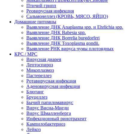
Микаплазмоз Галлексептикум/Синовие
Птичий грипп
Реовирусная инфекция
Сальмонеллез (КРОВЬ, МЯСО, ЯЙЦО)
Домашние питомцы
Выявление ДНК Anaplasma spp. и Ehrlichia spp.
Выявление ДНК Babesia spp.
Выявление ДНК Borrelia burgdorferi
Выявление ДНК Toxoplasma gondii.
Выявление РНК вируса чумы плотоядных
КРС / МРС
Вирусная диарея
Лептоспироз
Микоплазмоз
Пастереллез
Ротавирусная инфекция
Аденовирусная инфекция
Блютанг
Бруцеллез
Бычий папиломавирус
Вирус Висна-Миеди
Вирус Шмалленберга
Инфекционный ринотрахеит
Кампилобактериоз
Лейкоз