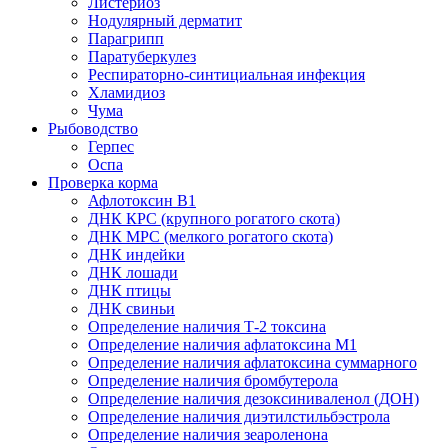
Листериоз
Нодулярный дерматит
Парагрипп
Паратуберкулез
Респираторно-синтициальная инфекция
Хламидиоз
Чума
Рыбоводство
Герпес
Оспа
Проверка корма
Афлотоксин В1
ДНК КРС (крупного рогатого скота)
ДНК МРС (мелкого рогатого скота)
ДНК индейки
ДНК лошади
ДНК птицы
ДНК свиньи
Определение наличия Т-2 токсина
Определение наличия афлатоксина М1
Определение наличия афлатоксина суммарного
Определение наличия бромбутерола
Определение наличия дезоксиниваленол (ДОН)
Определение наличия диэтилстильбэстрола
Определение наличия зеароленона