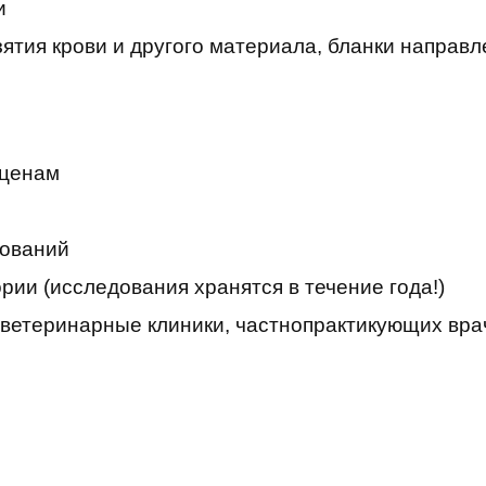
и
тия крови и другого материала, бланки направле
 ценам
дований
рии (исследования хранятся в течение года!)
етеринарные клиники, частнопрактикующих врач