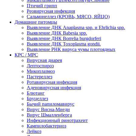
Микаплазмоз Галлексептикум/Синовие
Птичий грипп
Реовирусная инфекция
Сальмонеллез (КРОВЬ, МЯСО, ЯЙЦО)
Домашние питомцы
Выявление ДНК Anaplasma spp. и Ehrlichia spp.
Выявление ДНК Babesia spp.
Выявление ДНК Borrelia burgdorferi
Выявление ДНК Toxoplasma gondii.
Выявление РНК вируса чумы плотоядных
КРС / МРС
Вирусная диарея
Лептоспироз
Микоплазмоз
Пастереллез
Ротавирусная инфекция
Аденовирусная инфекция
Блютанг
Бруцеллез
Бычий папиломавирус
Вирус Висна-Миеди
Вирус Шмалленберга
Инфекционный ринотрахеит
Кампилобактериоз
Лейкоз