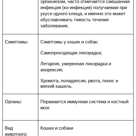
эрлихиозом, часто отмечается смешанная
инфекция (ко-инфекция) получаемая при
укусе одного клеща, и именно это может
обуславливать тяжесть течения
заболевания.
Симптомы:
Симптом
ы
у кошек и собак:
Самопроходящая лихорадка;
Летаргия, умеренная лихорадка и
анорексия;
Хромота, полидипсия, рвота, понос и
мягкий кашель.
Органы:
Поражается иммунная система и костный
мозг.
Вид
Кошки
и собаки
животного: