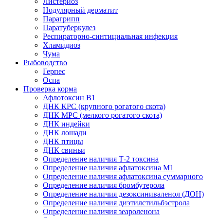
Листериоз
Нодулярный дерматит
Парагрипп
Паратуберкулез
Респираторно-синтициальная инфекция
Хламидиоз
Чума
Рыбоводство
Герпес
Оспа
Проверка корма
Афлотоксин В1
ДНК КРС (крупного рогатого скота)
ДНК МРС (мелкого рогатого скота)
ДНК индейки
ДНК лошади
ДНК птицы
ДНК свиньи
Определение наличия Т-2 токсина
Определение наличия афлатоксина М1
Определение наличия афлатоксина суммарного
Определение наличия бромбутерола
Определение наличия дезоксиниваленол (ДОН)
Определение наличия диэтилстильбэстрола
Определение наличия зеароленона