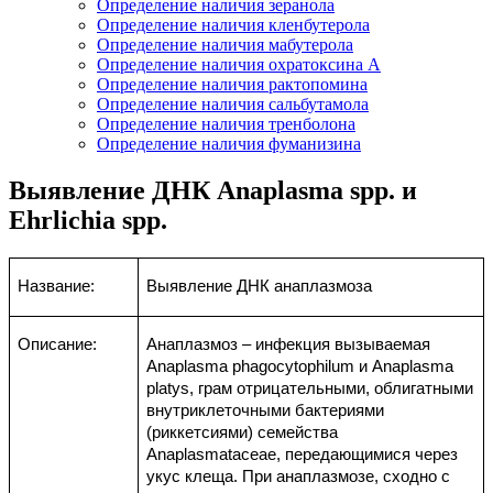
Определение наличия зеранола
Определение наличия кленбутерола
Определение наличия мабутерола
Определение наличия охратоксина А
Определение наличия рактопомина
Определение наличия сальбутамола
Определение наличия тренболона
Определение наличия фуманизина
Выявление ДНК Anaplasma spp. и
Ehrlichia spp.
Название:
Выявление
ДНК анаплазмоза
Описание:
Анаплазмоз – инфекция вызываемая
Anaplasma phagocytophilum и Anaplasma
platys, грам отрицательными, облигатными
внутриклеточными бактериями
(риккетсиями) семейства
Anaplasmataceae, передающимися через
укус клеща. При анаплазмозе, сходно с