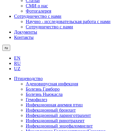
Статьи
СМИ о нас
Фотогалерея
Сотрудничество с нами
Научно - исследовательская работа с нами
Сотрудничество с нами
Документы
Контакты
ru
EN
RU
UZ
Птицеводство
Аденовирусная инфекция
Болезнь Гамборо
Болезнь Ньюкасла
Гемофилез
Инфекционная анемия птиц
Инфекционный бронхит
Инфекционный ларинготрахеит
Инфекционный ринотрахеит
Инфекционный энцефаломиелит