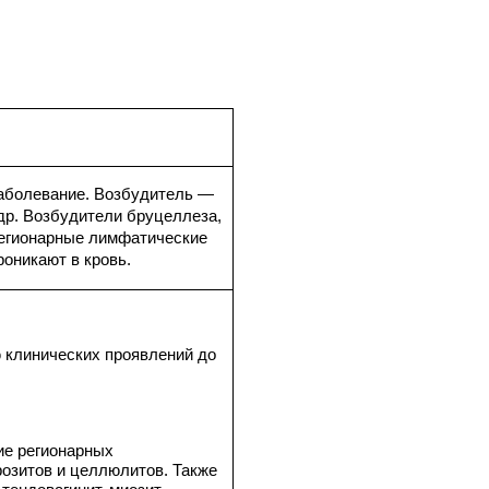
аболевание. Возбудитель —
s и др. Возбудители бруцеллеза,
регионарные лимфатические
оникают в кровь.
 клинических проявлений до
ие регионарных
розитов и целлюлитов. Также