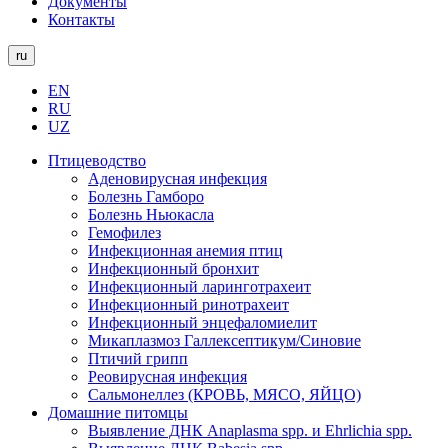
Документы
Контакты
ru
EN
RU
UZ
Птицеводство
Аденовирусная инфекция
Болезнь Гамборо
Болезнь Ньюкасла
Гемофилез
Инфекционная анемия птиц
Инфекционный бронхит
Инфекционный ларинготрахеит
Инфекционный ринотрахеит
Инфекционный энцефаломиелит
Микаплазмоз Галлексептикум/Синовие
Птичий грипп
Реовирусная инфекция
Сальмонеллез (КРОВЬ, МЯСО, ЯЙЦО)
Домашние питомцы
Выявление ДНК Anaplasma spp. и Ehrlichia spp.