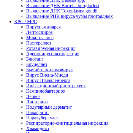
Выявление ДНК Babesia spp.
Выявление ДНК Borrelia burgdorferi
Выявление ДНК Toxoplasma gondii.
Выявление РНК вируса чумы плотоядных
КРС / МРС
Вирусная диарея
Лептоспироз
Микоплазмоз
Пастереллез
Ротавирусная инфекция
Аденовирусная инфекция
Блютанг
Бруцеллез
Бычий папиломавирус
Вирус Висна-Миеди
Вирус Шмалленберга
Инфекционный ринотрахеит
Кампилобактериоз
Лейкоз
Листериоз
Нодулярный дерматит
Парагрипп
Паратуберкулез
Респираторно-синтициальная инфекция
Хламидиоз