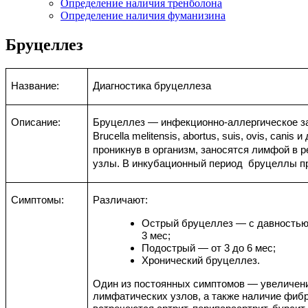
Определение наличия тренболона
Определение наличия фуманизина
Бруцеллез
Название:
Диагностика бруцеллеза
Описание:
Бруцеллез — инфекционно-аллергическое з
Brucella melitensis, abortus, suis, ovis, cani
проникнув в организм, заносятся лимфой в 
узлы. В инкубационный период бруцеллы пр
Симптомы:
Различают:
Острый бруцеллез — с давностью
3 мес;
Подострый — от 3 до 6 мес;
Хронический бруцеллез.
Один из постоянных симптомов — увеличен
лимфатических узлов, а также наличие фиб