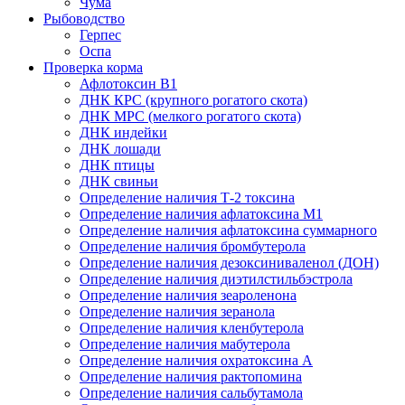
Чума
Рыбоводство
Герпес
Оспа
Проверка корма
Афлотоксин В1
ДНК КРС (крупного рогатого скота)
ДНК МРС (мелкого рогатого скота)
ДНК индейки
ДНК лошади
ДНК птицы
ДНК свиньи
Определение наличия Т-2 токсина
Определение наличия афлатоксина М1
Определение наличия афлатоксина суммарного
Определение наличия бромбутерола
Определение наличия дезоксиниваленол (ДОН)
Определение наличия диэтилстильбэстрола
Определение наличия зеароленона
Определение наличия зеранола
Определение наличия кленбутерола
Определение наличия мабутерола
Определение наличия охратоксина А
Определение наличия рактопомина
Определение наличия сальбутамола