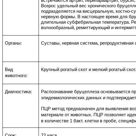
встречаются артрит, перипараартрит, бурсит,
Возрос удельный вес хронического бруцелл
подразделяется на висцеральную, костно-су
нервную формы. В настоящее время для бр
длительная субфебрильная температура. Р
волнообразный, ремиттирующий и интермит
Органы:
Суставы, нервная система, репродуктивная 
Вид
Крупный рогатый скот и мелкий рогатый скот
животного:
Диагностика:
Распознавание бруцеллеза основывается пр
эпидемиологических данных и подтверждает
ПЦР метод предназначен для выявления воз
материале от животных. ПЦР позволяет ид
в количестве 1 бакт. клетки в пробе, специ
Срок:
72 часа