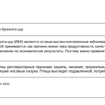
 бронхита кур
хита кур (ИБК) является острым высоко-контагиозным заболев
БК принимается, как причина низких пика продуктивности, каче
 влияние на экономические результаты. Поэтому важно примен
ны респираторные признаки: кашель, чихание, трахеальн
хшие носовые пазухи. Птица выглядит подавленной, потре
а яиц.