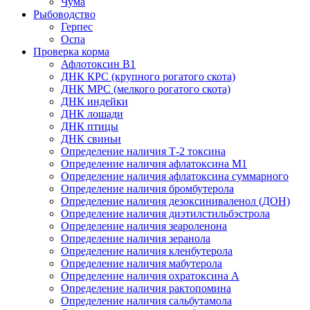
Чума
Рыбоводство
Герпес
Оспа
Проверка корма
Афлотоксин В1
ДНК КРС (крупного рогатого скота)
ДНК МРС (мелкого рогатого скота)
ДНК индейки
ДНК лошади
ДНК птицы
ДНК свиньи
Определение наличия Т-2 токсина
Определение наличия афлатоксина М1
Определение наличия афлатоксина суммарного
Определение наличия бромбутерола
Определение наличия дезоксиниваленол (ДОН)
Определение наличия диэтилстильбэстрола
Определение наличия зеароленона
Определение наличия зеранола
Определение наличия кленбутерола
Определение наличия мабутерола
Определение наличия охратоксина А
Определение наличия рактопомина
Определение наличия сальбутамола