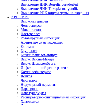
Выявление ДНК Babesia spp.
Выявление ДНК Borrelia burgdorferi
Выявление ДНК Toxoplasma gondii.
Выявление РНК вируса чумы плотоядных
КРС / МРС
Вирусная диарея
Лептоспироз
Микоплазмоз
Пастереллез
Ротавирусная инфекция
Аденовирусная инфекция
Блютанг
Бруцеллез
Бычий папиломавирус
Вирус Висна-Миеди
Вирус Шмалленберга
Инфекционный ринотрахеит
Кампилобактериоз
Лейкоз
Листериоз
Нодулярный дерматит
Парагрипп
Паратуберкулез
Респираторно-синтициальная инфекция
Хламидиоз