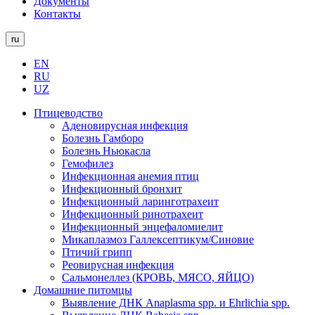
Документы
Контакты
ru
EN
RU
UZ
Птицеводство
Аденовирусная инфекция
Болезнь Гамборо
Болезнь Ньюкасла
Гемофилез
Инфекционная анемия птиц
Инфекционный бронхит
Инфекционный ларинготрахеит
Инфекционный ринотрахеит
Инфекционный энцефаломиелит
Микаплазмоз Галлексептикум/Синовие
Птичий грипп
Реовирусная инфекция
Сальмонеллез (КРОВЬ, МЯСО, ЯЙЦО)
Домашние питомцы
Выявление ДНК Anaplasma spp. и Ehrlichia spp.