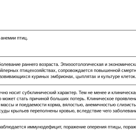
 анемии птиц.
олевание раннего возраста. Эпизоотологическая и экономическа
ойлерных птицехозяйствах, сопровождается повышенной смертно
азвивающихся куриных эмбрионах, цыплятах и культуре клеток
чно носит субклинический характер. Тем не менее и клиничес
о может стать причиной больших потерь. Клиническое проявлени
 массы и поедаемости корма, вялостью, анемичностью слизисты
суды крыльев переполнены кровью, вследствие чего заболеван
 наблюдается иммунодефицит, поражение оперения птицы, пора