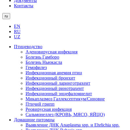
Документы
Контакты
ru
EN
RU
UZ
Птицеводство
Аденовирусная инфекция
Болезнь Гамборо
Болезнь Ньюкасла
Гемофилез
Инфекционная анемия птиц
Инфекционный бронхит
Инфекционный ларинготрахеит
Инфекционный ринотрахеит
Инфекционный энцефаломиелит
Микаплазмоз Галлексептикум/Синовие
Птичий грипп
Реовирусная инфекция
Сальмонеллез (КРОВЬ, МЯСО, ЯЙЦО)
Домашние питомцы
Выявление ДНК Anaplasma spp. и Ehrlichia spp.