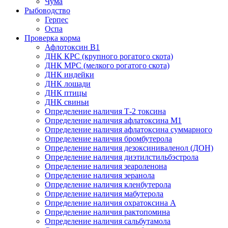
Чума
Рыбоводство
Герпес
Оспа
Проверка корма
Афлотоксин В1
ДНК КРС (крупного рогатого скота)
ДНК МРС (мелкого рогатого скота)
ДНК индейки
ДНК лошади
ДНК птицы
ДНК свиньи
Определение наличия Т-2 токсина
Определение наличия афлатоксина М1
Определение наличия афлатоксина суммарного
Определение наличия бромбутерола
Определение наличия дезоксиниваленол (ДОН)
Определение наличия диэтилстильбэстрола
Определение наличия зеароленона
Определение наличия зеранола
Определение наличия кленбутерола
Определение наличия мабутерола
Определение наличия охратоксина А
Определение наличия рактопомина
Определение наличия сальбутамола