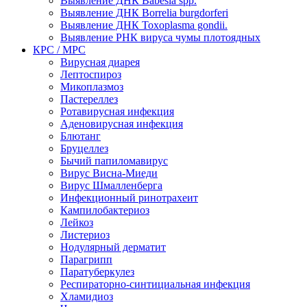
Выявление ДНК Babesia spp.
Выявление ДНК Borrelia burgdorferi
Выявление ДНК Toxoplasma gondii.
Выявление РНК вируса чумы плотоядных
КРС / МРС
Вирусная диарея
Лептоспироз
Микоплазмоз
Пастереллез
Ротавирусная инфекция
Аденовирусная инфекция
Блютанг
Бруцеллез
Бычий папиломавирус
Вирус Висна-Миеди
Вирус Шмалленберга
Инфекционный ринотрахеит
Кампилобактериоз
Лейкоз
Листериоз
Нодулярный дерматит
Парагрипп
Паратуберкулез
Респираторно-синтициальная инфекция
Хламидиоз